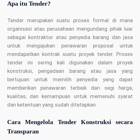
Apa itu Tender?
Tender merupakan suatu proses formal di mana
organisasi atau perusahaan mengundang pihak luar
sebagai kontraktor atau penyedia barang dan jasa
untuk mengajukan penawaran proposal untuk
mendapatkan kontrak suatu proyek tender. Proses
tender ini sering kali digunakan dalam proyek
konstruksi, pengadaan barang atau jasa yang
bertujuan untuk memilih penyedia yang dapat
memberikan penawaran terbaik dari segi harga,
kualitas, dan kemampuan untuk memenuhi syarat
dan ketentuan yang sudah ditetapkan.
Cara Mengelola Tender Konstruksi secara
Transparan