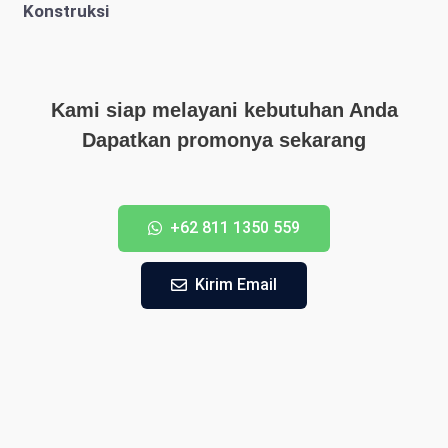
Konstruksi
Kami siap melayani kebutuhan Anda
Dapatkan promonya sekarang
+62 811 1350 559
Kirim Email