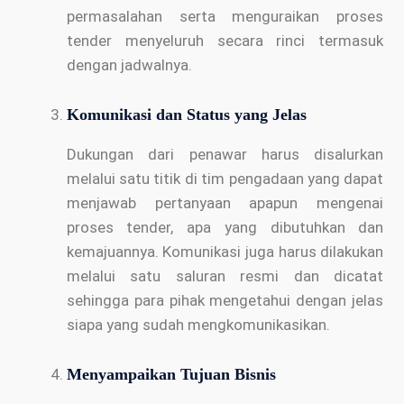
permasalahan serta menguraikan proses
tender menyeluruh secara rinci termasuk
dengan jadwalnya.
Komunikasi dan Status yang Jelas
Dukungan dari penawar harus disalurkan
melalui satu titik di tim pengadaan yang dapat
menjawab pertanyaan apapun mengenai
proses tender, apa yang dibutuhkan dan
kemajuannya. Komunikasi juga harus dilakukan
melalui satu saluran resmi dan dicatat
sehingga para pihak mengetahui dengan jelas
siapa yang sudah mengkomunikasikan.
Menyampaikan Tujuan Bisnis