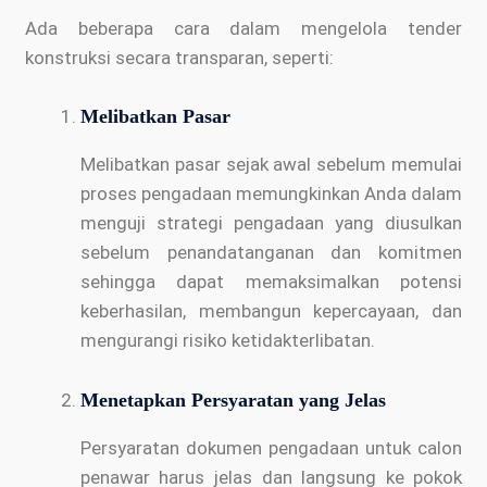
Ada beberapa cara dalam mengelola tender
konstruksi secara transparan, seperti:
Melibatkan Pasar
Melibatkan pasar sejak awal sebelum memulai
proses pengadaan memungkinkan Anda dalam
menguji strategi pengadaan yang diusulkan
sebelum penandatanganan dan komitmen
sehingga dapat memaksimalkan potensi
keberhasilan, membangun kepercayaan, dan
mengurangi risiko ketidakterlibatan.
Menetapkan Persyaratan yang Jelas
Persyaratan dokumen pengadaan untuk calon
penawar harus jelas dan langsung ke pokok