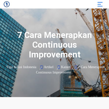
7 Cara Menerapkan
Continuous
Improvement
Tiga Solusi Indonesia
Artikel
Kaizen
7 Cara Menerapkan
Continuous Improvement