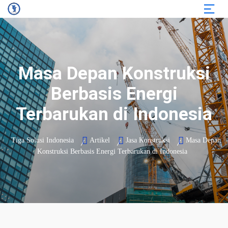
Masa Depan Konstruksi
Berbasis Energi
Terbarukan di Indonesia
Tiga Solusi Indonesia
Artikel
Jasa Konstruksi
Masa Depan
Konstruksi Berbasis Energi Terbarukan di Indonesia