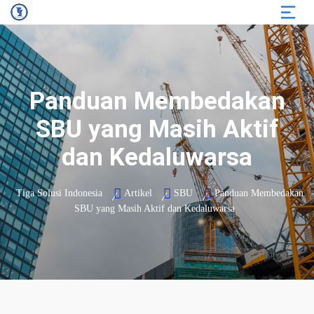
Panduan Membedakan
SBU yang Masih Aktif
dan Kedaluwarsa
Tiga Solusi Indonesia
Artikel
SBU
Panduan Membedakan
SBU yang Masih Aktif dan Kedaluwarsa