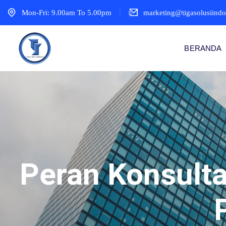
Mon-Fri: 9.00am To 5.00pm
marketing@tigasolusiind
BERANDA
Peran Konsult