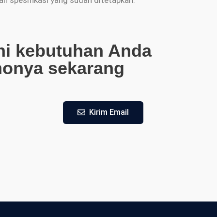
an spesifikasi yang sudah ditetapkan.
ni kebutuhan Anda
monya sekarang
Kirim Email