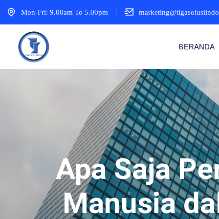
Mon-Fri: 9.00am To 5.00pm
marketing@tigasolusiind
BERANDA
Apa Saja P
Manusia da