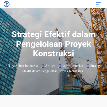
Strategi Efektif dalam
Pengelolaan Proyek
Konstruksi
Tiga Solusi Indonesia
Artikel
Jasa Konstruksi
Strategi
Efektif dalam Pengelolaan Proyek Konstruksi