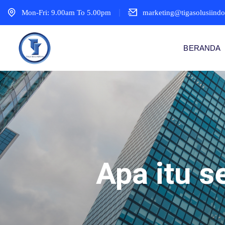
Mon-Fri: 9.00am To 5.00pm
marketing@tigasolusiind
BERANDA
Apa itu s