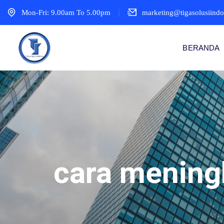
Mon-Fri: 9.00am To 5.00pm
marketing@tigasolusiind
BERANDA
cara mening