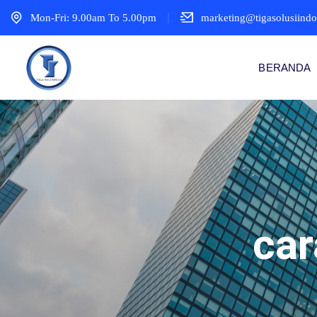
Mon-Fri: 9.00am To 5.00pm
marketing@tigasolusiind
BERANDA
car