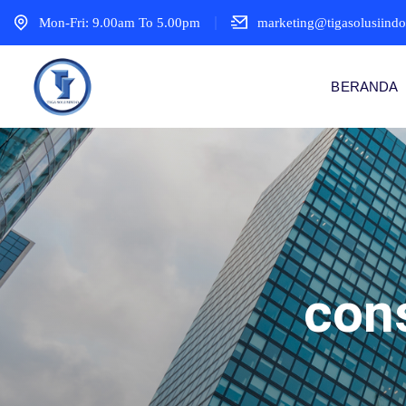
Mon-Fri: 9.00am To 5.00pm
marketing@tigasolusiind
BERANDA
con