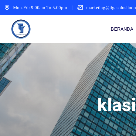
Mon-Fri: 9.00am To 5.00pm
marketing@tigasolusiind
BERANDA
klas