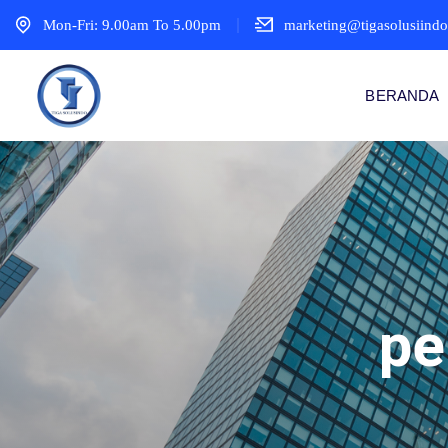
Mon-Fri: 9.00am To 5.00pm
marketing@tigasolusiind
BERANDA
pe