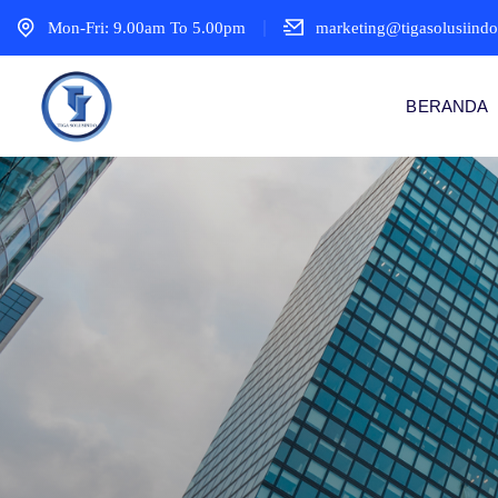
Mon-Fri: 9.00am To 5.00pm
marketing@tigasolusiind
BERANDA