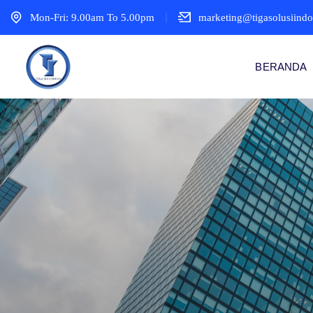
Mon-Fri: 9.00am To 5.00pm
marketing@tigasolusiind
BERANDA