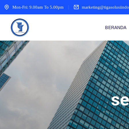
Mon-Fri: 9.00am To 5.00pm
marketing@tigasolusiind
BERANDA
se