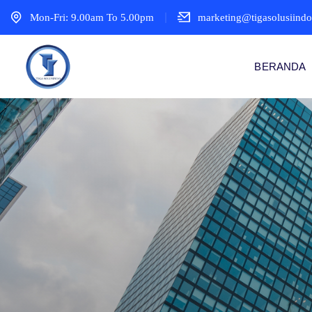
Mon-Fri: 9.00am To 5.00pm
marketing@tigasolusiind
BERANDA