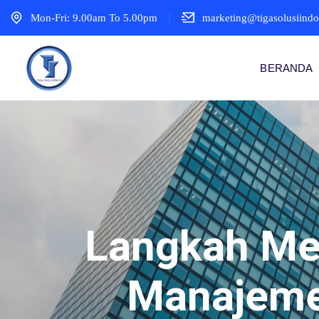
Mon-Fri: 9.00am To 5.00pm
marketing@tigasolusiind
BERANDA
Langkah Men
Manajemen