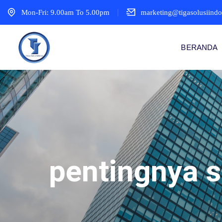
Mon-Fri: 9.00am To 5.00pm
marketing@tigasolusiind
BERANDA
pentingnya 