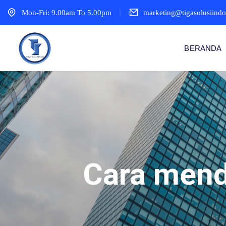
Mon-Fri: 9.00am To 5.00pm
marketing@tigasolusiind
BERANDA
Cara menda