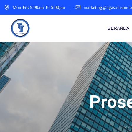
Mon-Fri: 9.00am To 5.00pm
marketing@tigasolusiind
BERANDA
Prose